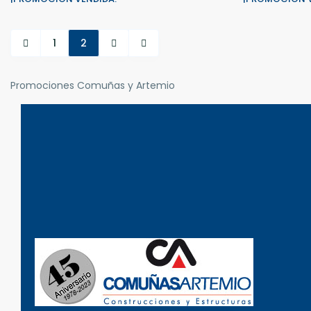
1
2
Promociones Comuñas y Artemio