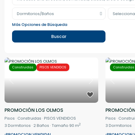
Dormitorios/Baños
Selecciona
Más Opciones de Búsqueda
Buscar
Construidas
PISOS VENDIDOS
Construidas
Previous
Next
Previous
PROMOCIÓN LOS OLMOS
PROMOCIÓN 
Pisos
·
Construidas
·
PISOS VENDIDOS
Pisos
·
Constru
2
3
Dormitorios
·
2
Baños
·
Tamaño
90 m
3
Dormitorios
¡PROMOCION VENDIDA!
¡PROMOCION V