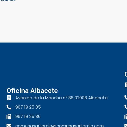
Oficina Albacete
Avenida de la Mancha nº 88 02008 Albacete
967 19 25 85
967 19 25 86
comunasartemio@comunasartemio.com